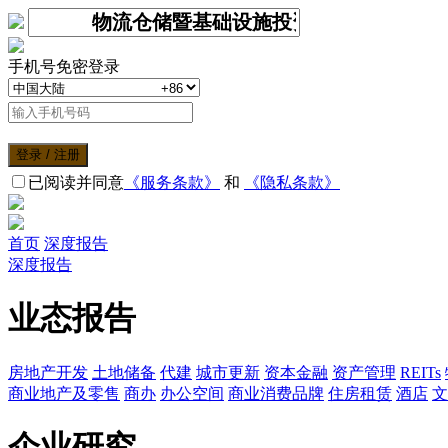
手机号免密登录
登录 / 注册
已阅读并同意
《服务条款》
和
《隐私条款》
首页
深度报告
深度报告
业态报告
房地产开发
土地储备
代建
城市更新
资本金融
资产管理
REITs
商业地产及零售
商办
办公空间
商业消费品牌
住房租赁
酒店
文
企业研究