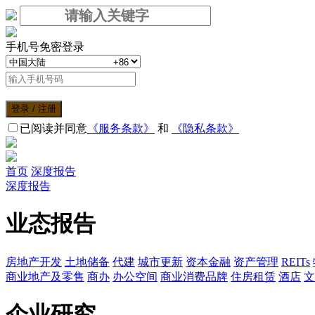
手机号免密登录
登录 / 注册
已阅读并同意
《服务条款》
和
《隐私条款》
首页
深度报告
深度报告
业态报告
房地产开发
土地储备
代建
城市更新
资本金融
资产管理
REITs
商业地产及零售
商办
办公空间
商业消费品牌
住房租赁
酒店
文
企业研究