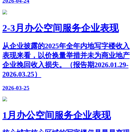
2026-04-24
2-3月办公空间服务企业表现
从企业披露的2025年全年内地写字楼收入
表现来看，以价换量举措并未为商业地产
企业挽回收入损失。（报告期2026.01.29-
2026.03.25）
2026-03-25
1月办公空间服务企业表现