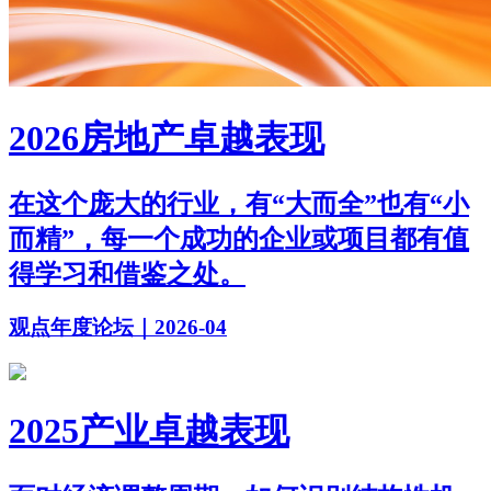
2026房地产卓越表现
在这个庞大的行业，有“大而全”也有“小
而精”，每一个成功的企业或项目都有值
得学习和借鉴之处。
观点年度论坛｜2026-04
2025产业卓越表现