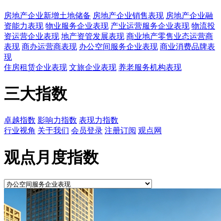
房地产企业新增土地储备
房地产企业销售表现
房地产企业融
资能力表现
物业服务企业表现
产业运营服务企业表现
物流投
资运营企业表现
地产资管发展表现
商业地产零售业态运营商
表现
商办运营商表现
办公空间服务企业表现
商业消费品牌表
现
住房租赁企业表现
文旅企业表现
养老服务机构表现
三大指数
卓越指数
影响力指数
表现力指数
行业视角
关于我们
会员登录
注册订阅
观点网
观点月度指数