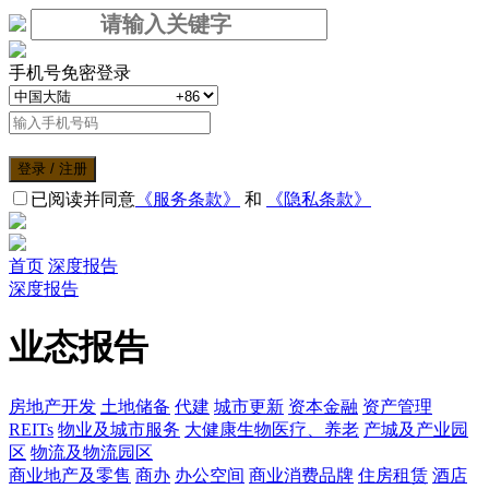
手机号免密登录
登录 / 注册
已阅读并同意
《服务条款》
和
《隐私条款》
首页
深度报告
深度报告
业态报告
房地产开发
土地储备
代建
城市更新
资本金融
资产管理
REITs
物业及城市服务
大健康生物医疗、养老
产城及产业园
区
物流及物流园区
商业地产及零售
商办
办公空间
商业消费品牌
住房租赁
酒店