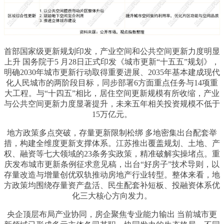
首部国家级更新规划印发，产业空间和公共空间更新力度明显
上升 国务院于5 月28日正式印发《城市更新“十五五”规划》，
明确2030年城市更新行动取得重要进展、2035年基本建成现代
化人民城市的两阶段目标，同步部署6方面重点任务与14项重
大工程。与“十四五”相比，居住空间更新规模有所收缩，产业
与公共空间更新力度显著提升，未来五年相关投资规模不低于
15万亿元。
地方政策多点突破，存量更新限制松绑 多地密集出台配套举
措，构建全维度更新支撑体系。江苏推出覆盖规划、土地、产
权、融资等七大领域的23条务实政策，精准破解实操堵点。重
庆发布城市更新条例征求意见稿，出台“好房子”技术导则，以
存量改造与增量创优双轨推动房地产行业转型。整体来看，地
方政策均围绕存量资产盘活、民生配套补短板、投融资体系优
化三大核心方向发力。
央企顶层布局产业协同，房企聚焦专业能力输出 当前城市更