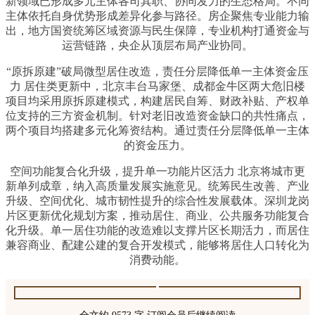
新领域已形成多元主体各司其职、协同发力的生态格局。不同
主体依托自身优势形成差异化参与路径。房企聚焦专业能力输
出，地方国资统筹区域资源与民生保障，专业机构打通资金与
运营链路，央企从顶层布局产业协同。
“原拆原建”破局微型居住改造，责任分层降低单一主体资金压
力 居住类更新中，北京丰台马家堡、成都金牛区两大危旧楼
项目均采用原拆原建模式，构建居民自筹、财政补贴、产权单
位支持的三方资金机制。针对老旧改造资金缺口的共性痛点，
两个项目均搭建多元化筹资结构。通过责任分层降低单一主体
的资金压力。
空间功能复合化升级，提升单一功能片区活力 北京将城市更
新单列成章，纳入高质量发展实施意见。统筹民生改善、产业
升级、空间优化、城市韧性提升的综合性发展载体。深圳龙岗
片区更新优化规划方案，推动居住、商业、公共服务功能复合
化升级。单一居住功能的改造难以支撑片区长期活力，而居住
兼容商业、配建公建的复合开发模式，能够将居住人口转化为
消费动能。