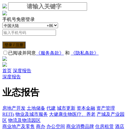
手机号免密登录
登录 / 注册
已阅读并同意
《服务条款》
和
《隐私条款》
首页
深度报告
深度报告
业态报告
房地产开发
土地储备
代建
城市更新
资本金融
资产管理
REITs
物业及城市服务
大健康生物医疗、养老
产城及产业园
区
物流及物流园区
商业地产及零售
商办
办公空间
商业消费品牌
住房租赁
酒店