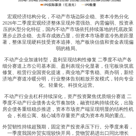
宏观经济结构分化，不动产市场边际企稳、资本冷热分化
2026年二季度宏观经济整体呈现外需强劲、内需偏弱、投资承
压的K型分化特征，国内不动产市场依托持续落地的托底政策
逐步止跌企稳、去库存成效凸显，但资本市场赛道冷热差距显
著，整体呈现硬科技受资本追捧、地产板块估值和资金表现偏
弱的格局。
不动产企业加速转型，盈利呈现结构性修复 二季度不动产各
细分赛道上市公司基本面、盈利表现分化显著，住宅板块筑底
修复、租赁行业国资化提速，商业地产零售稳、商办弱，新经
济地产赛道冷暖分明，行业整体告别粗放开发模式，转向专业
化、轻量化、科技化运营。
不动产行业去杠杆持续深化，资产投资聚焦优质细分赛道 二
季度不动产行业债务去化节奏加快，融资结构持续优化，出险
房企债务重组稳步推进，资本市场资产端呈现明显的结构性机
会，长租公寓、核心城市存量资产成为资本布局的重点。
外贸韧性持续超预期，固定资产投资承压下行。分季度来看，
一季度我国外贸实现较快开局，货物贸易进出口同比增长