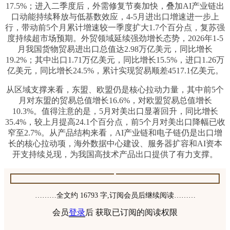
17.5%；进入二季度后，外需修复节奏加快，叠加AI产业链出
口动能持续释放与低基数效应，4-5月进出口增速进一步上
行，带动前5个月累计增速较一季度扩大1.7个百分点，复苏强
度持续超市场预期。外贸领域延续强劲增长态势，2026年1-5
月我国货物贸易进出口总值达2.98万亿美元，同比增长
19.2%；其中出口1.71万亿美元，同比增长15.5%，进口1.26万
亿美元，同比增长24.5%，累计实现贸易顺差4517.1亿美元。
从区域支撑来看，东盟、欧盟仍是核心拉动力量，其中前5个
月对东盟的贸易总值增长16.6%，对欧盟贸易总值增长
10.3%。值得注意的是，5月对美出口显著回升，同比增长
35.4%，较上月提高24.1个百分点，前5个月对美出口降幅已收
窄至2.7%。从产品结构来看，AI产业链和电子链仍是出口增
长的核心拉动项，海外数据中心建设、服务器扩容和AI资本
开支持续兑现，为我国高技术产品出口提供了有力支撑。
………全文约 16793 字,订阅会员后继续阅读………
会员
登录
后 获取已订阅的阅读权限