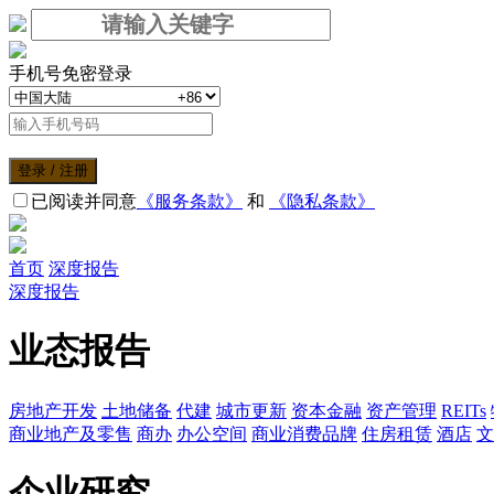
手机号免密登录
登录 / 注册
已阅读并同意
《服务条款》
和
《隐私条款》
首页
深度报告
深度报告
业态报告
房地产开发
土地储备
代建
城市更新
资本金融
资产管理
REITs
商业地产及零售
商办
办公空间
商业消费品牌
住房租赁
酒店
文
企业研究