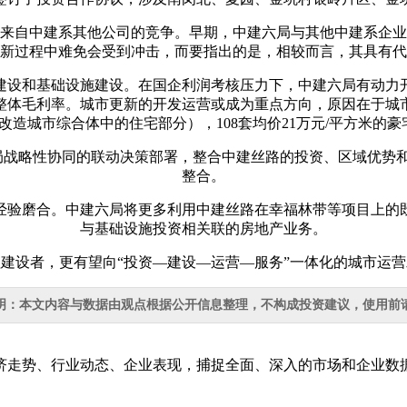
来自中建系其他公司的竞争。早期，中建六局与其他中建系企业
新过程中难免会受到冲击，而要指出的是，相较而言，其具有代
建设和基础设施建设。在国企利润考核压力下，中建六局有动力
整体毛利率。城市更新的开发运营或成为重点方向，原因在于城
造城市综合体中的住宅部分），108套均价21万元/平方米的豪
局战略性协同的联动决策部署，整合中建丝路的投资、区域优势和
整合。
经验磨合。中建六局将更多利用中建丝路在幸福林带等项目上的
与基础设施投资相关联的房地产业务。
建设者，更有望向“投资—建设—运营—服务”一体化的城市运
明：本文内容与数据由观点根据公开信息整理，不构成投资建议，使用前
济走势、行业动态、企业表现，捕捉全面、深入的市场和企业数