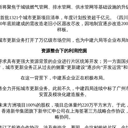
将聚焦于‌城镇燃气管网、排水管网、供水管网等基础设施的升级改
首批1321个城市更新项目清单‌，年度计划投资超千亿元。《四川
000年底前建成的需改造老旧小区愿改尽改，因地制宜逐步改造20
样板。
城市更新业务打开了万亿级市场空间，也为中建六局等企业布局
资源整合下的利润挖掘
寻求具有更强大资源背景的企业进行片区统筹开发；另一方面国
，城市更新业务正从过去的侧重“更新建设”逐步向“开发运营”和
在这一背景下，中建系企业正在积极布局。
将全力开拓城市更新业务。此前不久，中建四局连续中标了广州
安置及模块化建造服务。
州未来方洲项目100%的股权，项目总体量约220万平方米方。
司、香港新华集团旗下新华汇申公司在上海签署三方战略合作协
略协同。
府签订了投资合作协议，涉及南岗北、夏园、金坑村银岭片区、金