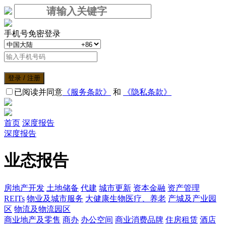
手机号免密登录
登录 / 注册
已阅读并同意
《服务条款》
和
《隐私条款》
首页
深度报告
深度报告
业态报告
房地产开发
土地储备
代建
城市更新
资本金融
资产管理
REITs
物业及城市服务
大健康生物医疗、养老
产城及产业园
区
物流及物流园区
商业地产及零售
商办
办公空间
商业消费品牌
住房租赁
酒店