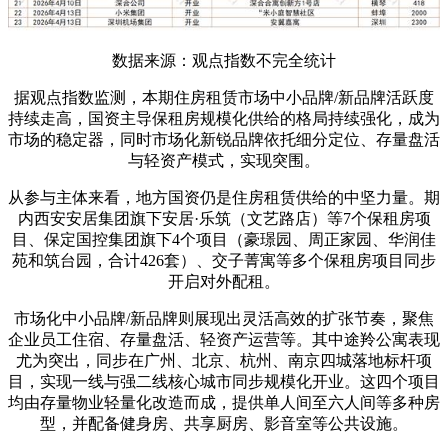
数据来源：观点指数不完全统计
据观点指数监测，本期住房租赁市场中小品牌/新品牌活跃度
持续走高，国资主导保租房规模化供给的格局持续强化，成为
市场的稳定器，同时市场化新锐品牌依托细分定位、存量盘活
与轻资产模式，实现突围。
从参与主体来看，地方国资仍是住房租赁供给的中坚力量。期
内西安安居集团旗下安居·乐筑（文艺路店）等7个保租房项
目、保定国控集团旗下4个项目（豪璟园、周正家园、华润佳
苑和筑台园，合计426套）、交子菁寓等多个保租房项目同步
开启对外配租。
市场化中小品牌/新品牌则展现出灵活高效的扩张节奏，聚焦
企业员工住宿、存量盘活、轻资产运营等。其中途羚公寓表现
尤为突出，同步在广州、北京、杭州、南京四城落地标杆项
目，实现一线与强二线核心城市同步规模化开业。这四个项目
均由存量物业轻量化改造而成，提供单人间至六人间等多种房
型，并配备健身房、共享厨房、影音室等公共设施。