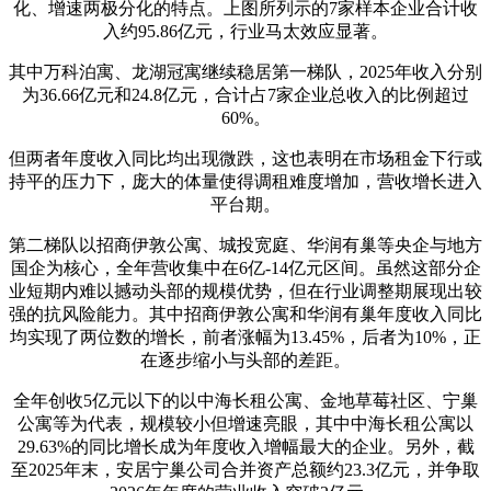
化、增速两极分化的特点。上图所列示的7家样本企业合计收
入约95.86亿元，行业马太效应显著。
其中万科泊寓、龙湖冠寓继续稳居第一梯队，2025年收入分别
为36.66亿元和24.8亿元，合计占7家企业总收入的比例超过
60%。
但两者年度收入同比均出现微跌，这也表明在市场租金下行或
持平的压力下，庞大的体量使得调租难度增加，营收增长进入
平台期。
第二梯队以招商伊敦公寓、城投宽庭、华润有巢等央企与地方
国企为核心，全年营收集中在6亿-14亿元区间。虽然这部分企
业短期内难以撼动头部的规模优势，但在行业调整期展现出较
强的抗风险能力。其中招商伊敦公寓和华润有巢年度收入同比
均实现了两位数的增长，前者涨幅为13.45%，后者为10%，正
在逐步缩小与头部的差距。
全年创收5亿元以下的以中海长租公寓、金地草莓社区、宁巢
公寓等为代表，规模较小但增速亮眼，其中中海长租公寓以
29.63%的同比增长成为年度收入增幅最大的企业。另外，截
至2025年末，安居宁巢公司合并资产总额约23.3亿元，并争取