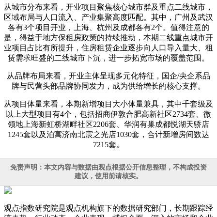
从城市分布来看，开业项目聚焦核心城市群及重点二线城市，
区域布局与人口流入、产业集聚高度匹配。其中，广州及武汉
各有3个项目开业，上海、杭州及成都各有2个。值得注意的
是，得益于地方保租房政策的持续推动，本期二线重点城市开
业项目占比有所提升，住房租赁企业逐步向人口导入量大、租
赁需求旺盛的二线城市下沉，进一步拓宽市场的覆盖范围。
从品牌布局来看，开业主体呈现多元化特征，国企/央企系品
牌与民营头部品牌协同发力，成为供给增长的核心支撑。
从项目体量来看，本期新增项目大小体量兼具，其中千套级及
以上大型项目有4个，包括招商伊敦合肥高新社区2734套、微
领地上海新虹桥湖畔社区2206套、华润有巢成都悦湖天骄店
1245套以及泊寓济南北宸之光店1030套，合计新增房间数达
7215套。
免责声明：本文内容与数据由观点根据公开信息整理，不构成投资
建议，使用前请核实。
观点指数研究院是观点机构旗下的数据研究部门，长期跟踪经