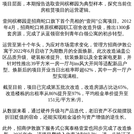
项目层面，本期报告选取壹间槟榔园为典型样本，探究当前住
房租赁项目的运营逻辑。
壹间槟榔园是招商蛇口旗下首个亮相的“壹间”公寓项目。2012
年4月，招商蛇口将原槟榔园职工宿舍改造升级，推出1300多
套房源，完成了从蓝领宿舍到青年白领公寓的初步转型。
运营至第十个年头，为应对市场需求变化，管理方招商伊敦公
寓于2022年6月启动了为期数月的全面焕新。此次改造涵盖公
区品质升级、硬装标准提升、软装焕新以及全套家电更新，并
针对性推出39平方米一房一厅与ins风大开间等适配新品户
型。焕新后的项目开业当日出租率即超62%，其中一房一厅户
型实现满租。
截至目前，项目已完成第五批次改造，改造房源占比达65%。
改造楼栋的出租率从86%提升至97%，平均租金单价提升至
151元/平方米/月。
从数据来看，通过硬件升级与产品迭代，老旧资产不仅能摆脱
折旧贬值的宿命，还能实现租金溢价与资产增值的逆生长。
此外，招商伊敦旗下服务式公寓泰格壹棠也同步完成了改造焕