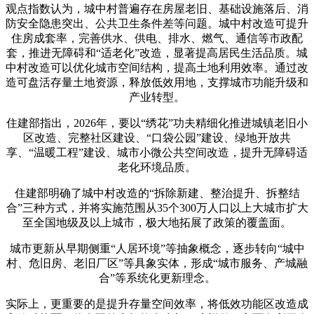
观点指数认为，城中村普遍存在‌房屋老旧、基础设施落后、消
防安全隐患突出、公共卫生条件差‌等问题‌。城中村改造可提升
住房成套率，完善供水、供电、排水、燃气、通信等市政配
套，推进无障碍和“适老化”改造，显著提高居民生活品质‌。城
中村改造可以优化城市空间结构，提高土地利用效率‌。通过改
造可‌盘活存量土地资源‌，释放低效用地，支撑城市功能升级和
产业转型‌。
住建部指出，2026年，要以“绣花”功夫精细化推进城镇老旧小
区改造、完整社区建设、“口袋公园”建设、绿地开放共
享、“温暖工程”建设、城市小微公共空间改造，提升无障碍适
老化环境品质。
住建部明确了城中村改造的“拆除新建、整治提升、拆整结
合”三种方式，并将实施范围从35个300万人口以上大城市扩大
至全国地级及以上城市，极大地拓展了政策的覆盖面。
城市更新从早期侧重“人居环境”等抽象概念，逐步转向“城中
村、危旧房、老旧厂区”等具象实体，形成“城市服务、产城融
合”等系统化更新理念。
实际上，更重要的是提升存量空间效率，将低效功能区改造成