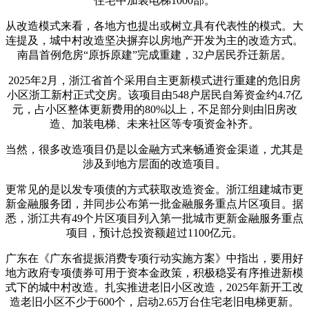
住宅中加装电梯1000部。
从改造模式来看，各地方也提出或树立具有代表性的模式。大
连提及，城中村改造坚决摒弃以房地产开发为主的改造方式。
南昌首例危房“原拆原建”完成重建，32户居民乔迁新居。
2025年2月，浙江省首个采用自主更新模式进行重建的危旧房
小区浙工新村正式交房。该项目由548户居民自筹资金约4.7亿
元，占小区整体更新费用的80%以上，不足部分则由旧房改
造、加装电梯、未来社区等专项资金补齐。
当然，很多改造项目仍是以金融方式来畅通资金渠道，尤其是
涉及到地方层面的改造项目。
更常见的是以发专项债的方式获取改造资金。浙江组建城市更
新金融服务团，并同步公布第一批金融服务重点片区项目。据
悉，浙江共有49个片区项目列入第一批城市更新金融服务重点
项目，预计总投资额超过1100亿元。
广东在《广东省提振消费专项行动实施方案》中指出，要用好
地方政府专项债券可用于资本金政策，积极稳妥有序推进新模
式下的城中村改造。扎实推进老旧小区改造，2025年新开工改
造老旧小区不少于600个，启动2.65万台住宅老旧电梯更新。