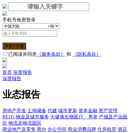
手机号免密登录
登录 / 注册
已阅读并同意
《服务条款》
和
《隐私条款》
首页
深度报告
深度报告
业态报告
房地产开发
土地储备
代建
城市更新
资本金融
资产管理
REITs
物业及城市服务
大健康生物医疗、养老
产城及产业园
区
物流及物流园区
商业地产及零售
商办
办公空间
商业消费品牌
住房租赁
酒店