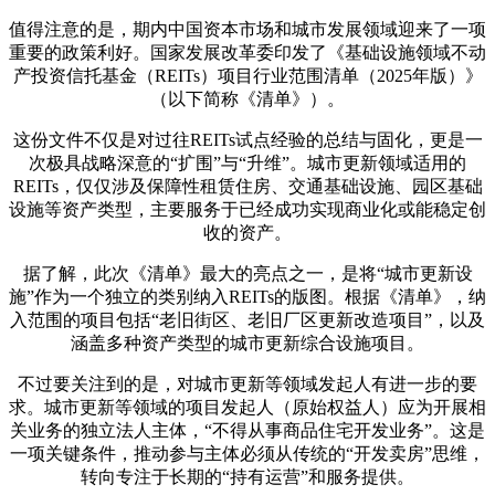
值得注意的是，期内中国资本市场和城市发展领域迎来了一项
重要的政策利好。国家发展改革委印发了《基础设施领域不动
产投资信托基金（REITs）项目行业范围清单（2025年版）》
（以下简称《清单》）。
这份文件不仅是对过往REITs试点经验的总结与固化，更是一
次极具战略深意的“扩围”与“升维”。城市更新领域适用的
REITs，仅仅涉及保障性租赁住房、交通基础设施、园区基础
设施等资产类型，主要服务于已经成功实现商业化或能稳定创
收的资产。
据了解，此次《清单》最大的亮点之一，是将“城市更新设
施”作为一个独立的类别纳入REITs的版图。根据《清单》，纳
入范围的项目包括“老旧街区、老旧厂区更新改造项目”，以及
涵盖多种资产类型的城市更新综合设施项目。
不过要关注到的是，对城市更新等领域发起人有进一步的要
求。城市更新等领域的项目发起人（原始权益人）应为开展相
关业务的独立法人主体，“不得从事商品住宅开发业务”。这是
一项关键条件，推动参与主体必须从传统的“开发卖房”思维，
转向专注于长期的“持有运营”和服务提供。