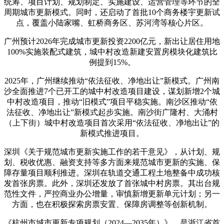
统筹、项目计划、规划制定、实施建设、运营管理等环节的全
周期城市更新模式。同时，还启动了首批10个商务楼宇更新试
点，覆盖小陆家嘴、虹桥商务区、苏河湾等核心片区。
广州预计2026年完成城市更新投资2200亿元，新出让居住用地
100%实施装配式建筑，城中村改造新建安置房模块化建筑比
例提到15%。
2025年，广州继续推动“依法征收、净地出让”新模式。广州南
沙全面推进7个已开工的城中村改造项目建设，谋划新增2个城
中村改造项目，推动“旧模式”项目平稳实施。南沙区推动“依
法征收、净地出让”新模式起步实施。南沙街广隆村、大涌村
（上下街）城中村改造项目首次采用“依法征收、净地出让”的
新模式推进项目。
深圳《关于规范城市更新实施工作的若干意见》，从计划、规
划、税收优惠、融资支持等多方面来规范城市更新的实施、保
障存量项目顺利推进。深圳在轨道交通工程土地整备中成功核
发首张房票。此外，深圳还发放了首张城中村房票。其出台规
范性文件，严控商业办公增量，审慎新增更新单元计划；另一
方面，也在积极探索房票安置、保障房调整等创新机制。
《杭州市城市更新专项规划（2024—2035年）》，是浙江省首