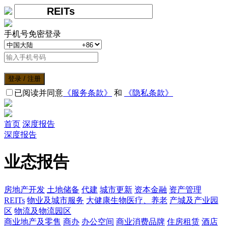
手机号免密登录
登录 / 注册
已阅读并同意
《服务条款》
和
《隐私条款》
首页
深度报告
深度报告
业态报告
房地产开发
土地储备
代建
城市更新
资本金融
资产管理
REITs
物业及城市服务
大健康生物医疗、养老
产城及产业园
区
物流及物流园区
商业地产及零售
商办
办公空间
商业消费品牌
住房租赁
酒店